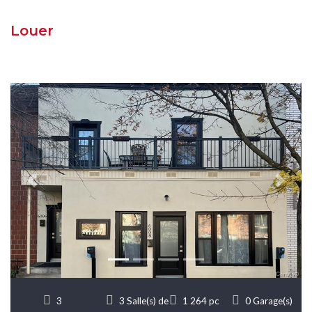
Louer
Previous
Next
3
3 Salle(s) de
1 264 pc
0 Garage(s)