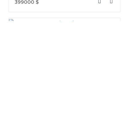
399000 $
À louer
Condo, Laval (Chomedey)
3480, boulevard Saint-Elzear Ouest, app. 1203
1 Chambre(s)
1 Salle(s) de bain
902 pc
1 Garage(s)
2050 $/MOIS
Vendu