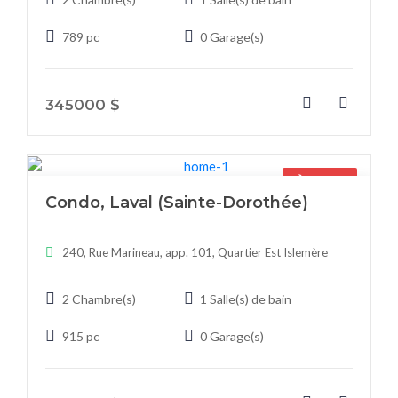
789 pc
0 Garage(s)
345000 $
À vendre
Condo, Laval (Sainte-Dorothée)
240, Rue Marineau, app. 101, Quartier Est Islemère
2 Chambre(s)
1 Salle(s) de bain
915 pc
0 Garage(s)