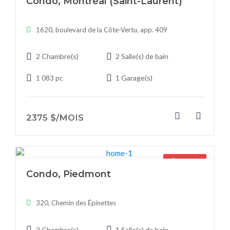
Condo, Montréal (Saint-Laurent)
1620, boulevard de la Côte-Vertu, app. 409
2 Chambre(s)
2 Salle(s) de bain
1 083 pc
1 Garage(s)
2375 $/MOIS
À vendre
Condo, Piedmont
320, Chemin des Épinettes
2 Chambre(s)
1 Salle(s) de bain