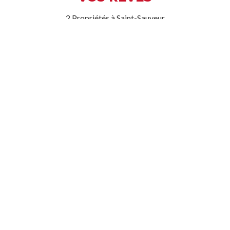
2 Propriétés à Saint-Sauveur
Maison à étages
À vendre
Maison à étages, Saint-Sauveur
865, Côte Saint-Gabriel Ouest
3 Chambre(s)
3 Salle(s) de bain
12 538 pc
1 Garage(s)
499900 $
Annie Ibrahamian
24999046